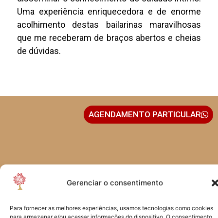
Uma experiência enriquecedora e de enorme
acolhimento destas bailarinas maravilhosas
que me receberam de braços abertos e cheias
de dúvidas.
AGENDAMENTO PARTICULAR
Gerenciar o consentimento
Rua Vergueiro, 3558 - Sala 1206
04102-001 - Vila Mariana
São Paulo - SP - Brasil
Para fornecer as melhores experiências, usamos tecnologias como cookies
para armazenar e/ou acessar informações do dispositivo. O consentimento