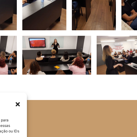
 para
 essas
ação ou IDs