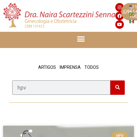
(11
961
10
ARTIGOS
IMPRENSA
TODOS
HPV