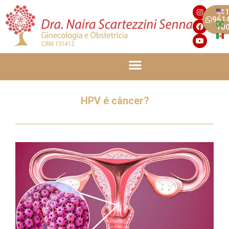
(11
961
10
HPV é câncer?