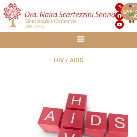
(11
961
10
HIV / AIDS