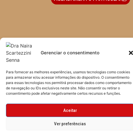
Rua Vergueiro, 3558 - Sala 1206
04102-001 - Vila Mariana
São Paulo - SP - Brasil
Gerenciar o consentimento
Para fornecer as melhores experiências, usamos tecnologias como cookies
para armazenar e/ou acessar informações do dispositivo. O consentimento
para essas tecnologias nos permitirá processar dados como comportamento
de navegação ou IDs exclusivos neste site. Não consentir ou retirar o
consentimento pode afetar negativamente certos recursos e funções.
CRIADO POR TYF DESIGN
Aceitar
Ver preferências