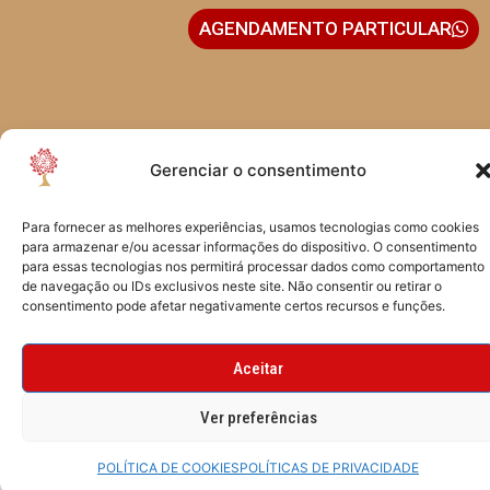
AGENDAMENTO PARTICULAR
Gerenciar o consentimento
Rua Vergueiro, 3558 - Sala 1206
04102-001 - Vila Mariana
São Paulo - SP - Brasil
Para fornecer as melhores experiências, usamos tecnologias como cookies
para armazenar e/ou acessar informações do dispositivo. O consentimento
para essas tecnologias nos permitirá processar dados como comportamento
de navegação ou IDs exclusivos neste site. Não consentir ou retirar o
consentimento pode afetar negativamente certos recursos e funções.
Aceitar
CRIADO POR TYF DESIGN
Ver preferências
POLÍTICA DE COOKIES
POLÍTICAS DE PRIVACIDADE