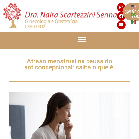
(11
961
10
Atraso menstrual na pausa do
anticoncepcional: saiba o que é!